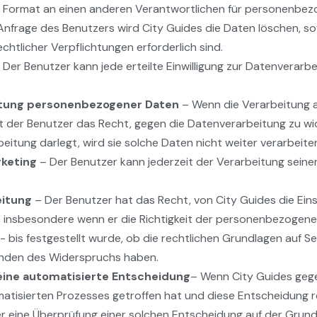
n Format an einen anderen Verantwortlichen für personenbez
Anfrage des Benutzers wird City Guides die Daten löschen, sof
chtlicher Verpflichtungen erforderlich sind.
 Der Benutzer kann jede erteilte Einwilligung zur Datenverarbei
itung personenbezogener Daten
– Wenn die Verarbeitung a
hat der Benutzer das Recht, gegen die Datenverarbeitung zu wi
itung darlegt, wird sie solche Daten nicht weiter verarbeite
keting
– Der Benutzer kann jederzeit der Verarbeitung sei
eitung
– Der Benutzer hat das Recht, von City Guides die Ei
 insbesondere wenn er die Richtigkeit der personenbezogene
 bis festgestellt wurde, ob die rechtlichen Grundlagen auf Se
nden des Widerspruchs haben.
eine automatisierte Entscheidung
– Wenn City Guides geg
omatisierten Prozesses getroffen hat und diese Entscheidung
er eine Überprüfung einer solchen Entscheidung auf der Grund