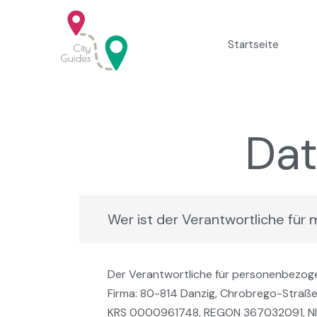
Zum
Inhalt
Startseite
springen
Dat
Wer ist der Verantwortliche fü
Der Verantwortliche für personenbezoge
Firma: 80-814 Danzig, Chrobrego-Straße
KRS 0000961748, REGON 367032091, NIP 